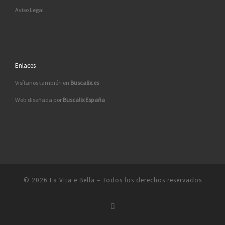
Aviso Legal
Enlaces
Visítanos también en
Buscalix.es
Web diseñada por
Buscalix España
© 2026
La Vita e Bella
– Todos los derechos reservados