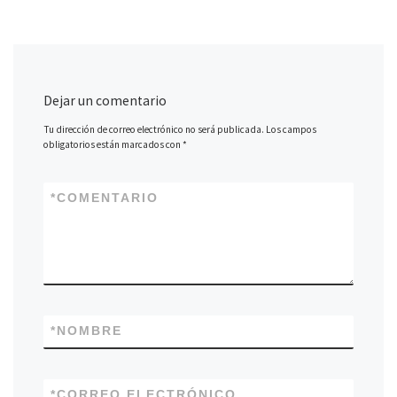
Dejar un comentario
Tu dirección de correo electrónico no será publicada.
Los campos
obligatorios están marcados con
*
*
COMENTARIO
*
NOMBRE
*
CORREO ELECTRÓNICO