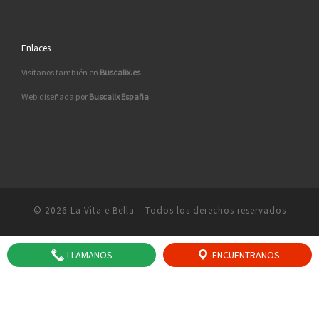
Enlaces
Visítanos también en
Buscalix.es
Web diseñada por
Buscalix España
© 2026
La Vita e Bella
– Todos los derechos reservados
LLAMANOS
ENCUENTRANOS